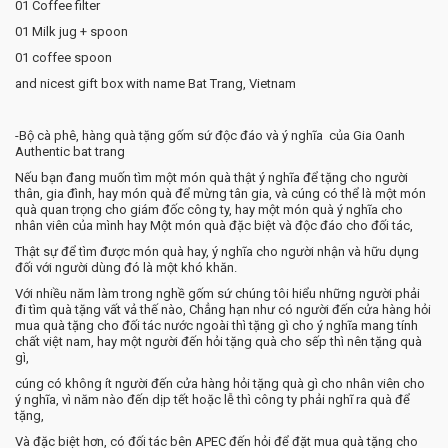
01 Coffee filter
01 Milk jug + spoon
01 coffee spoon
and nicest gift box with name Bat Trang, Vietnam
-Bộ cà phê, hàng quà tặng gốm sứ độc đáo và ý nghĩa của Gia Oanh
Authentic bat trang
Nếu bạn đang muốn tìm một món quà thật ý nghĩa để tặng cho người
thân, gia đình, hay món quà để mừng tân gia, và cúng có thể là một món
quà quan trọng cho giám đốc công ty, hay một món quà ý nghĩa cho
nhân viên của mình hay Một món quà đặc biệt và độc đáo cho đối tác,
Thật sự để tìm được món quà hay, ý nghĩa cho người nhận và hữu dụng
đối với người dùng đó là một khó khăn.
Với nhiều năm làm trong nghề gốm sứ chúng tôi hiểu những người phải
đi tìm quà tặng vất vả thế nào, Chẳng hạn như có người đến cửa hàng hỏi
mua quà tặng cho đối tác nước ngoài thì tặng gì cho ý nghĩa mang tính
chất việt nam, hay một người đến hỏi tặng quà cho sếp thì nên tặng quà
gì,
cúng có không ít người đến cửa hàng hỏi tặng quà gì cho nhân viên cho
ý nghĩa, vì năm nào đến dịp tết hoặc lễ thì công ty phải nghĩ ra quà để
tặng,
Và đặc biệt hơn, có đối tác bên APEC đến hỏi để đặt mua quà tặng cho