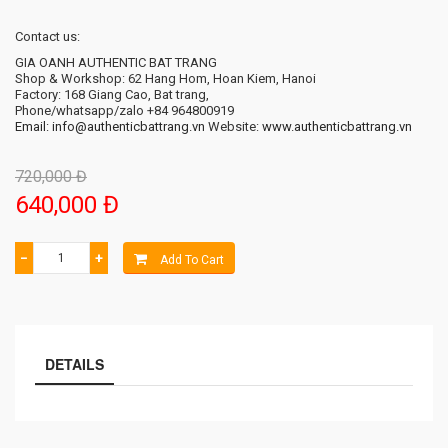
Contact us:
GIA OANH AUTHENTIC BAT TRANG
Shop & Workshop: 62 Hang Hom, Hoan Kiem, Hanoi
Factory: 168 Giang Cao, Bat trang,
Phone/whatsapp/zalo +84 964800919
Email: info@authenticbattrang.vn
​ Website:
www.authenticbattrang.vn
720,000 Đ
640,000 Đ
−
+
Add To Cart
DETAILS