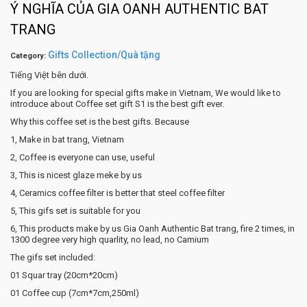
Ý NGHĨA CỦA GIA OANH AUTHENTIC BAT
TRANG
Gifts Collection/Quà tặng
Category:
Tiếng Việt bên dưới.
If you are looking for special gifts make in Vietnam, We would like to
introduce about Coffee set gift S1 is the best gift ever.
Why this coffee set is the best gifts. Because
1, Make in bat trang, Vietnam
2, Coffee is everyone can use, useful
3, This is nicest glaze meke by us
4, Ceramics coffee filter is better that steel coffee filter
5, This gifs set is suitable for you
6, This products make by us Gia Oanh Authentic Bat trang, fire 2 times, in
1300 degree very high quarlity, no lead, no Camium
The gifs set included:
01 Squar tray (20cm*20cm)
01 Coffee cup (7cm*7cm,250ml)