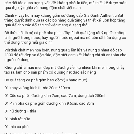
các đối tác quan trọng, vấn đề không phải là tiền, mà thiết kế được món
quà đẹp, ý nghĩa và mang đậm chất việt nam.
Chính vì vậy hôm nay xưởng gốm sứ đẳng cấp Gia Oanh Authentic Bát
tràng quyết định đưa ra các bộ hàng quà tặng và thiết kế luôn hộp tặng
quà để cho các đối tác chỉ việc mang đi tặng thôi.
Bộ thứ nhất là bộ cà phê pha phin. đây là bộ quà tặng rất ý nghĩa không
chỉ người trong nước, hay người nước ngoài mà nó còn rất hữu dụng có
thể dùng trong mỗi gia đình
Với tính chất men hỏa biến, nung qua 2 lần lửa và nung ở nhiệt độ cao
1300 độ rất đẹp và độc đáo, đặc biệt cam kết không chì rất an toàn cho
người sử dụng
Không chỉ là màu men đẹp mà đường viền tự nhiên khi men nóng chảy
tạo ra, làm cho sản phẩm có đường nét đặc sắc riêng
Bộ quà tặng cà phê gốm bao gồm:( 9 hạng mục)
01 khay vuông kích thước 20cm*20cm
01 Cốc cà phê : đường kính 7cm, cao 7cm, dung tích 250ml
01 Phin pha cà phê gốm đường kính 9,5cm, cao 8cm
01 hũ đường + thìa
01 bình rót sữa
01 thìa cà phê