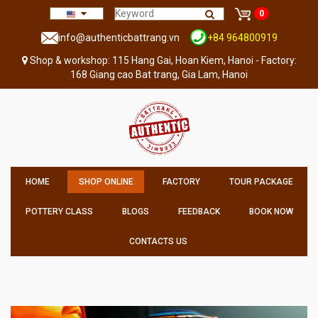
0
info@authenticbattrang.vn
+84 964800919
Shop & workshop: 115 Hang Gai, Hoan Kiem, Hanoi - Factory:
168 Giang cao Bat trang, Gia Lam, Hanoi
HOME
SHOP ONLINE
FACTORY
TOUR PACKAGE
POTTERY CLASS
BLOGS
FEEDBACK
BOOK NOW
CONTACTS US