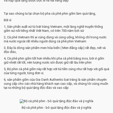
Và hộp quà tặng được bọc si và vải vàng đẹp
Tại sao chúng ta lại chọn bộ pha cà phê phin gốm làm quà tặng,
Bởi vì
1, Sản phẩn xuất xứ từ bát tràng Vietnam, một làng nghề truyển thống
gốm sứ nổi tiếng nhất Viêt Nam, có trên 700 năm lịch sử
2, Cà phê Vietnam thì ai cúng dùng và cúng uống, không chỉ trong nước
mà nước ngoài rất nhiều người dùng cà phê phin Vietnam
3, Đây là dòng sản phẩm men hỏa biến ( Men đẳng cấp) rất đẹp, nét và
độc đáo,
4, Cà phê phin gốm tốt hơn nhiều khi pha cà phê bằng inox, bời vì gốm
giữ nhiệt rất tốt, nên lượng nước sôi được giữ rất lâu trên phin
5, Bộ phin cà phê gốm này rất hợp với túi tiền cúng như rất hợp với gối quà
của từng người, từng đơn vị
6, sản phẩm gốm của Gia Oanh Authentic bat tràng là sản phẩm chuyên
cung cấp cho các nhà hàng khách sạn cao cấp, và chúng tôi cúng muốn
tại ra những bộ quà tặng độc đáo và cao cấp
Bộ cà phê phin - bô quà tặng độc đáo và ý nghĩa