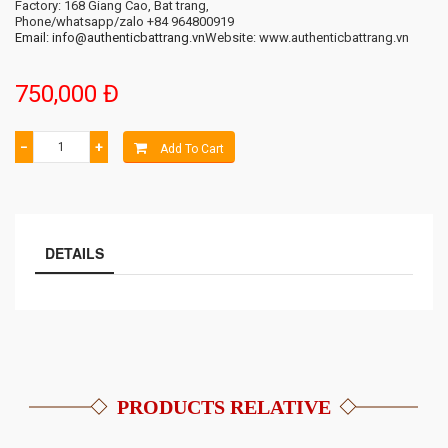
Factory: 168 Giang Cao, Bat trang,
Phone/whatsapp/zalo +84 964800919
Email: info@authenticbattrang.vn
​Website: www.authenticbattrang.vn
750,000 Đ
−
+
Add To Cart
DETAILS
PRODUCTS RELATIVE