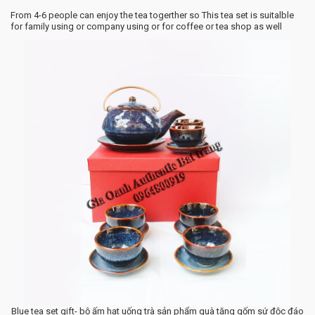
From 4-6 people can enjoy the tea togerther so This tea set is suitalble
for family using or company using or for coffee or tea shop as well
Blue tea set gift- bộ ấm hạt uống trà sản phẩm quà tặng gốm sứ độc đáo