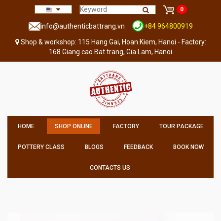
0
info@authenticbattrang.vn
+84 964800919
Shop & workshop: 115 Hang Gai, Hoan Kiem, Hanoi - Factory:
168 Giang cao Bat trang, Gia Lam, Hanoi
HOME
SHOP ONLINE
FACTORY
TOUR PACKAGE
POTTERY CLASS
BLOGS
FEEDBACK
BOOK NOW
CONTACTS US