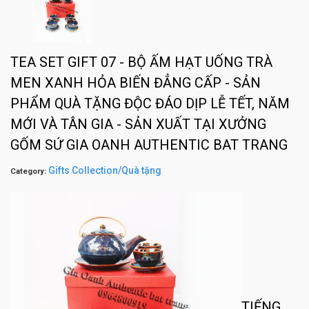
TEA SET GIFT 07 - BỘ ẤM HẠT UỐNG TRÀ
MEN XANH HỎA BIẾN ĐẲNG CẤP - SẢN
PHẨM QUÀ TẶNG ĐỘC ĐÁO DỊP LỄ TẾT, NĂM
MỚI VÀ TÂN GIA - SẢN XUẤT TẠI XƯỞNG
GỐM SỨ GIA OANH AUTHENTIC BAT TRANG
Gifts Collection/Quà tặng
Category:
TIẾNG