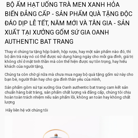
BỘ ẤM HẠT UỐNG TRÀ MEN XANH HỎA
BIẾN ĐẲNG CẤP - SẢN PHẨM QUÀ TẶNG ĐỘC
ĐÁO DỊP LỄ TẾT, NĂM MỚI VÀ TÂN GIA - SẢN
XUẤT TẠI XƯỞNG GỐM SỨ GIA OANH
AUTHENTIC BAT TRANG
Thay vì chúng ta tặng hộp bánh, hộp rượu, hay một sản phẩm nào đó, thì
bộ ấm trà này nó có thể được sử dụng hàng ngày cho mỗi gia đình, giá trị
không chỉ ở mật tinh thần mà còn thể hiện được sự tôn trọng, hay hiếu
khách của người tặng,
Chúng ta còn chờ gì nữa mà chưa mua ngay bộ quà tặng gốm sứ này cho
bạn bè, người thân hay cho gia đình thân yêu của mình,
Sản phẩm gôm sứ tại xưởng Gia Oanh authentic bat trang cam kết sản
chuẩn hàng bát tràng, sản phẩm chất lượng và đẳng cấp, chúng tôi chịu
hoàn toàn trách nhiệm nếu sản phẩm lỗi, không an toàn hay không chất
lượng
Hãy liên hệ với chúng tôi