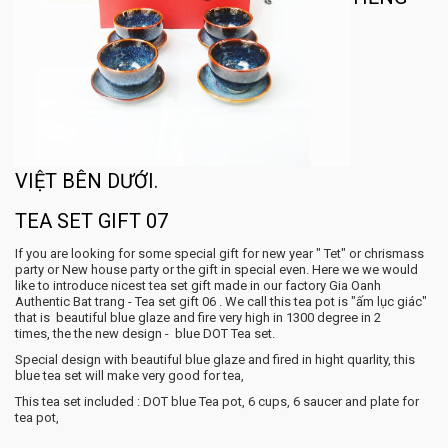
VIỆT BÊN DƯỚI.
TEA SET GIFT 07
If you are looking for some special gift for new year " Tet" or chrismass
party or New house party or the gift in special even. Here we we would
like to introduce nicest tea set gift made in our factory Gia Oanh
Authentic Bat trang - Tea set gift 06 . We call this tea pot is "ấm lục giác"
that is beautiful blue glaze and fire very high in 1300 degree in 2
times, the the new design - blue DOT Tea set.
Special design with beautiful blue glaze and fired in hight quarlity, this
blue tea set will make very good for tea,
This tea set included : DOT blue Tea pot, 6 cups, 6 saucer and plate for
tea pot,