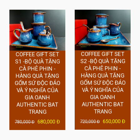
COFFEE GIFT SET
COFFEE GIFT SET
S2 -BỘ QUÀ TẶNG
S1 -BỘ QUÀ TẶNG
CÀ PHÊ PHIN -
CÀ PHÊ PHIN -
HÀNG QUÀ TẶNG
HÀNG QUÀ TẶNG
GỐM SỨ ĐỘC ĐÁO
GỐM SỨ ĐỘC ĐÁO
VÀ Ý NGHĨA CỦA
VÀ Ý NGHĨA CỦA
GIA OANH
GIA OANH
AUTHENTIC BAT
AUTHENTIC BAT
TRANG
TRANG
650,000 Đ
680,000 Đ
720,000 Đ
780,000 Đ