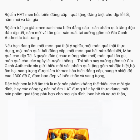
Bộ ấm HẠT men hỏa biến đẳng cấp - quà tặng đặng biệt cho dịp lễ tết,
năm mới và tân gia
Bộ ấm trà lục giác men xanh hỏa biến đẳng cấp - sản phẩm quà tặng độc
đáo dịp tết, năm mới và tân gia - sản xuất tại xưởng gốm sứ Gia Oanh
Authentic bat trang
Nếu bạn đang tìm một món quà thật ý nghĩa, một món quà thật thực
dụng, một món quà thật đẳng cấp, một món quà hết sức đặc biệt, Món
quà cho dịp Tết Nguyên đán ( chúc mừng năm mới) món quà tân gia,
món quà cho các ngày lễ truyền thống.... Thì hôm nay xưởng gốm sứ Gia
Oanh Authentic xin giới thiêu một sản phẩm quà tặng gốm sứ đặc biệt,bộ
ấm hạt sang trọng được làm từ men hỏa biến đẳng cấp, nung ở nhiệt độ
cao 1300 độ C, đảm bảo đẹp và bền chắc và sang trọng,
Đặc biệt hơn là bố ấm trà là một sản phẩm không thể thiếu cho mỗi gia
đình, hay các công ty, nên bộ ấm HẠT đựng trà này rất thực dụng, một
sản phẩm quà tặng phù hợp cho mọi gia đình, bạn bè và người thận,