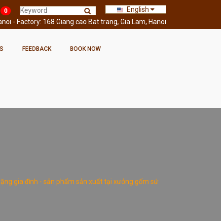
English
0
oi - Factory: 168 Giang cao Bat trang, Gia Lam, Hanoi
S
FEEDBACK
BOOK NOW
à tặng gia đình - sản phẩm sản xuất tại xưởng gốm sứ