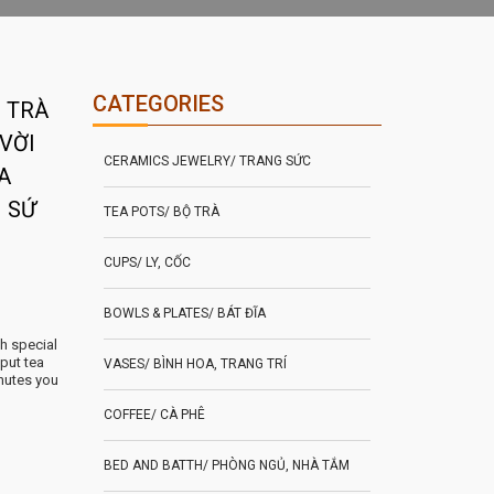
CATEGORIES
C TRÀ
VỜI
CERAMICS JEWELRY/ TRANG SỨC
A
 SỨ
TEA POTS/ BỘ TRÀ
CUPS/ LY, CỐC
BOWLS & PLATES/ BÁT ĐĨA
th special
 put tea
VASES/ BÌNH HOA, TRANG TRÍ
inutes you
COFFEE/ CÀ PHÊ
BED AND BATTH/ PHÒNG NGỦ, NHÀ TẮM