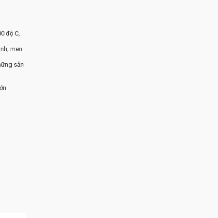
0 độ C,
anh, men
hững sản
lớn