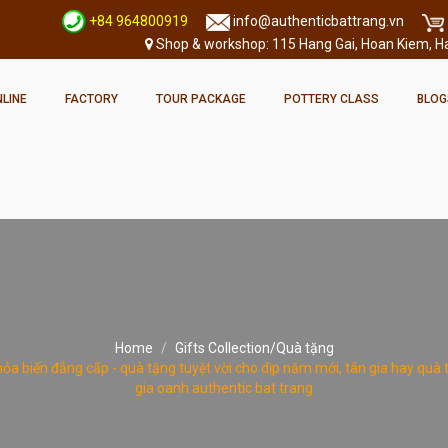
+84 964800919
info@authenticbattrang.vn
Shop & workshop: 115 Hang Gai, Hoan Kiem, Han
LINE
FACTORY
TOUR PACKAGE
POTTERY CLASS
BLOG
Home
Gifts Collection/Quà tặng
n hỏa biến đẳng cấp - quà tặng tuyệt vời cho dịp năm mới, tân gia hay qu
gia oanh authentic bat trang