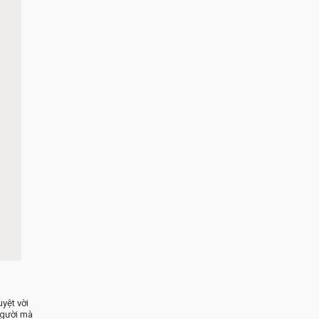
yệt vời
người mà