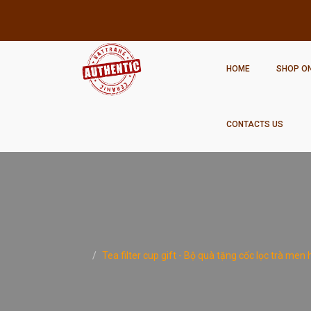
HOME
SHOP ON
CONTACTS US
Tea filter cup gift - Bộ quà tặng cốc lọc trà me