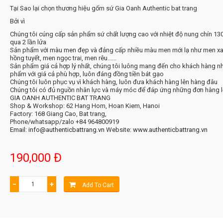
Tại Sao lại chọn thương hiệu gốm sứ Gia Oanh Authentic bat trang
Bởi vì
Chúng tôi cúng cấp sản phẩm sứ chất lượng cao với nhiệt độ nung chín 130
qua 2 lần lửa
Sản phẩm với màu men đẹp và đảng cấp nhiều màu men mới lạ như men x
hồng tuyết, men ngọc trai, men rêu......
Sản phẩm giá cả hợp lý nhất, chúng tôi luông mang đến cho khách hàng n
phẩm với giá cả phù hợp, luôn đáng đồng tiền bát gạo
Chúng tôi luôn phục vụ vì khách hàng, luôn đưa khách hàng lên hàng đâu
Chúng tôi có đủ nguồn nhân lực và máy móc để đáp ứng những đơn hàng 
GIA OANH AUTHENTIC BAT TRANG
Shop & Workshop: 62 Hang Hom, Hoan Kiem, Hanoi
Factory: 168 Giang Cao, Bat trang,
Phone/whatsapp/zalo +84 964800919
Email: info@authenticbattrang.vn
​ Website:
www.authenticbattrang.vn
190,000 Đ
−
+
Add To Cart