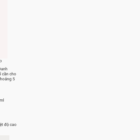
p
 Oanh
hỉ cần cho
 khoảng 5
0ml
ệt độ cao