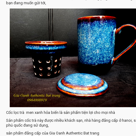
bạn đang muốn gửi tới,
Cốc lọc trà men xanh hỏa biến là sản phẩm tiện lợi cho mọi nhà
Sản phẩm cốc trà này được nhiều khách sạn, nhà hàng đẳng cấp ở hanoi, s
phú quốc đang sử dụng,
sản phẩm đẳng cấp của Gia Oanh Authentic Bat trang