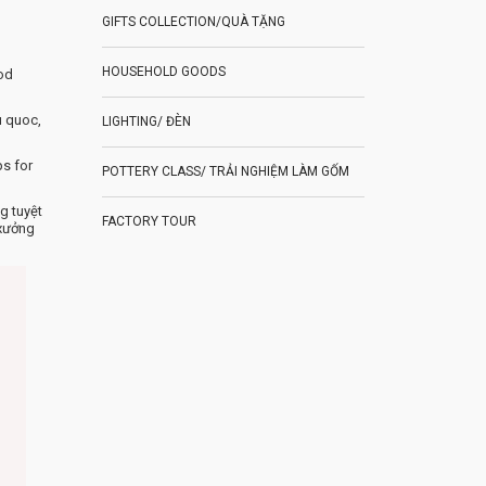
GIFTS COLLECTION/QUÀ TẶNG
HOUSEHOLD GOODS
ood
u quoc,
LIGHTING/ ĐÈN
ps for
POTTERY CLASS/ TRẢI NGHIỆM LÀM GỐM
g tuyệt
FACTORY TOUR
 xưởng