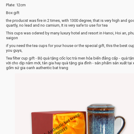
Plate: 12cm
Box gift
the producst was fire in 2 times, with 1300 degree, that is very high and g
quartly, no lead and no camium, It is very safe to use for tea
This cups was odered by many luxury hotel and resort in Hanoi, Hoi an, ph
saigon
if you need the tea cups for your house or the special gift, this the best cu
you guys,
Tea filter cup gift - Bộ quà tặng cốc lọc trà men hỏa biến đẳng cấp - quà tặn
vời cho dịp năm mới, tân gia hay quà tặng gia đình - sản phẩm sản xuất tại
gốm sứ gia oanh authentic bat trang