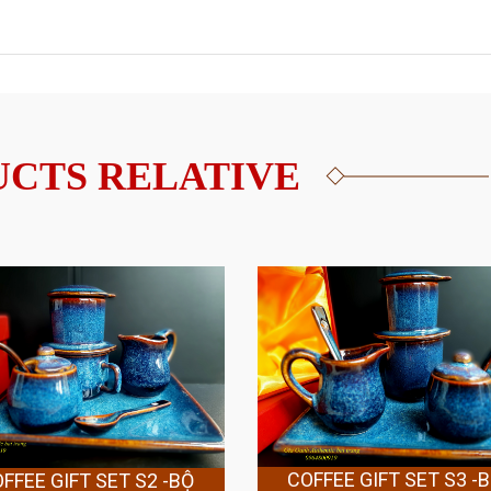
CTS RELATIVE
COFFEE GIFT SET S3 -
FFEE GIFT SET S2 -BỘ