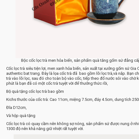
Bộc cốc lọc trà men hỏa biến, sản phẩm quà tăng gốm sứ đẳng cấ
Cốc lọc trà siêu tiện lợi, men xanh hỏa biến, sản xuất tại xưởng gốm sứ Gia
authentic bat trang. Đây là lọa cốc trà đã bao gồm lõi lọc trà,và nắp. Bạn c
trà vào lõi lọc, sau đó cho toàn bộ vào cốc, tiếp theo đổ nước sôi vào chờ
phút là bạn đã có một cốc trà tuyệt vời để thưởng thức rồi,
Bộ quà tặng cốc lọc trà bao gồm
Kichs thước của cốc trà: Cao 11cm, miệng 7.5cm, đáy 4.5cm, dung tích 25
Đĩa D12cm,
Và hộp quà tặng
Cốc lọc trà có quay cầm nên không sợ nóng, sản phẩm sứ được nung ở nhi
1300 độ nên khả năng giữ nhiệt rất tuyệt vời.