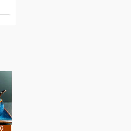
BỘ
CUP SET GIFT COLLECTION /