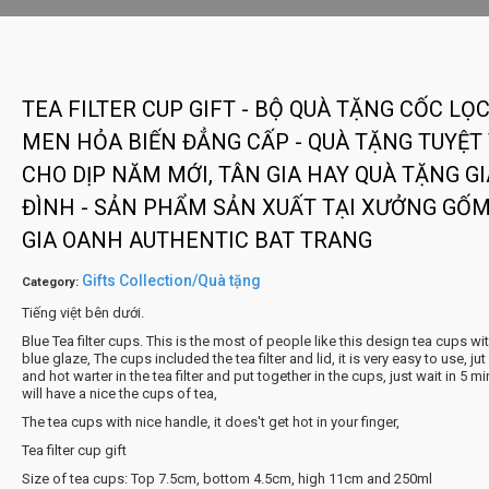
TEA FILTER CUP GIFT - BỘ QUÀ TẶNG CỐC LỌ
MEN HỎA BIẾN ĐẲNG CẤP - QUÀ TẶNG TUYỆT 
CHO DỊP NĂM MỚI, TÂN GIA HAY QUÀ TẶNG GI
ĐÌNH - SẢN PHẨM SẢN XUẤT TẠI XƯỞNG GỐM
GIA OANH AUTHENTIC BAT TRANG
Gifts Collection/Quà tặng
Category:
Tiếng việt bên dưới.
Blue Tea filter cups. This is the most of people like this design tea cups wi
blue glaze, The cups included the tea filter and lid, it is very easy to use, jut
and hot warter in the tea filter and put together in the cups, just wait in 5 m
will have a nice the cups of tea,
The tea cups with nice handle, it does't get hot in your finger,
Tea filter cup gift
Size of tea cups: Top 7.5cm, bottom 4.5cm, high 11cm and 250ml