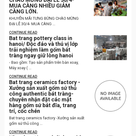
MUA CÀNG NHIỀU GIẢM
CÀNG LỚN.
KHUYỄN MÃI TƯNG BỪNG CHÀO MỪNG
ĐẠI LỄ 30/4- MUA CÀNG ...
CONTINUE READ
Bat trang pottery class in
hanoi/ Độc đáo và thú vị lớp
trải nghiệm làm gốm bát
tràng ngay giữ lòng hanoi
- Bao gồm: Tạo sản phẩm trên bàn xoay,
Máy xoay ( ...
CONTINUE READ
Bat trang ceramics factory -
Xưởng sản xuất gốm sứ thủ
công authentic bát tràng-
chuyên nhận đặt các mặt
hàng gốm sứ bát đĩa, trang
trí, cốc chén
Bat trang ceramics factory -Xưởng sản xuất
gốm sứ thủ công ...
CONTINUE READ