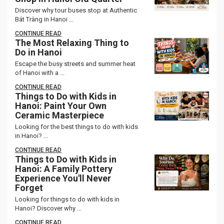
Discover why tour buses stop at Authentic
Bát Tràng in Hanoi ...
CONTINUE READ
The Most Relaxing Thing to
Do in Hanoi
Escape the busy streets and summer heat
of Hanoi with a ...
CONTINUE READ
Things to Do with Kids in
Hanoi: Paint Your Own
Ceramic Masterpiece
Looking for the best things to do with kids
in Hanoi? ...
CONTINUE READ
Things to Do with Kids in
Hanoi: A Family Pottery
Experience You'll Never
Forget
Looking for things to do with kids in
Hanoi? Discover why ...
CONTINUE READ