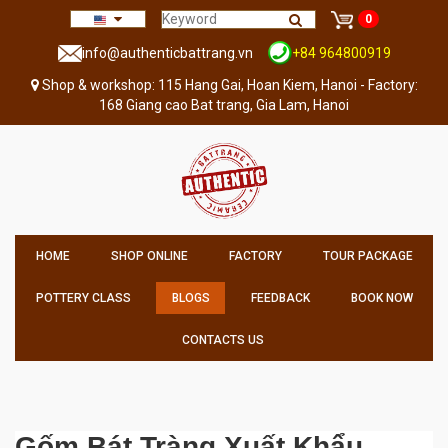
0
info@authenticbattrang.vn
+84 964800919
Shop & workshop: 115 Hang Gai, Hoan Kiem, Hanoi - Factory:
168 Giang cao Bat trang, Gia Lam, Hanoi
HOME
SHOP ONLINE
FACTORY
TOUR PACKAGE
POTTERY CLASS
BLOGS
FEEDBACK
BOOK NOW
CONTACTS US
Gốm Bát Tràng Xuất Khẩu