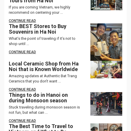
Tours from Ha Noi
If you are coming Vietnam, we highly
recommend on centering your ...
CONTINUE READ
The BEST Stores to Buy
Souvenirs in Ha Noi
What’s the point of traveling if it’s not to
shop until ...
CONTINUE READ
Local Ceramic Shop from Ha
Noi that is Known Worldwide
Amazing updates at Authentic Bat Trang
Ceramics that you don’t want ...
CONTINUE READ
Things to do in Hanoi on
during Monsoon season
Stuck traveling during monsoon season is
not fun, but what can ...
CONTINUE READ
The Best Time to Travel to