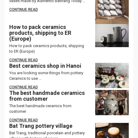
vases made by Authentic Battrang Today ...
CONTINUE READ
How to pack ceramics
products, shipping to ER
(Europe)
How to pack ceramics products, shipping
to ER (Europe)
CONTINUE READ
Best ceramics shop in Hanoi
You are looking some things from pottery
Ceramics to use ...
CONTINUE READ
The best handmade ceramics
from customer
The best handmade ceramics from
customer
CONTINUE READ
Bat Trang pottery village
Bat Trang, traditional porcelain and pottery