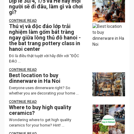
Dịp lễ 30/4, 1/5 và Hè này mọi
người sẽ đi đâu, làm gì và chơi
gì?
CONTINUE READ
Thú vị và độc đáo lớp trải
nghiệm làm gốm bát tràng
ngay giữa lòng thủ đô hanoi -
the bat trang pottery class in
hanoi center
Đó là điều thật tuyệt vời hãy đến với "ĐỘC
ĐÁO ...
CONTINUE READ
Best location to buy
dinnerware in Ha Noi
Everyone uses dinnerware right? So
whether you are decorating your home ...
CONTINUE READ
Where to buy high quality
ceramics?
Wondering where to get high quality
ceramics for your home? Hint! ...
CONTINUE READ