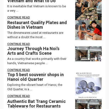
Vietnam and What to Do
It is inevitable that Vietnam is known to be
a very ...
CONTINUE READ
Restaurant Quality Plates and
Dishes in Vietnam
The dinnerwares used at restaurants are
without a doubt the most ...
CONTINUE READ
Journey Through Ha Noi’s
Arts and Crafts Scene
As a country that works primarily with their
hands, Vietnamese people ...
CONTINUE READ
Top 5 best souvenir shops in
Hanoi old Quarter
Exploring the vibrant heart of Hanoi, the
Old Quarter, is a ...
CONTINUE READ
Authentic Bat Trang Ceramic
Tableware for Restaurants