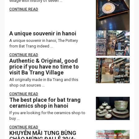
village with history of seven ...
CONTINUE READ
A unique souvenir in hanoi
A unique souvenir in hanoi, The Pottery
from Bat Trang indeed ...
CONTINUE READ
Authentic & Original, good
price if you have no time to
visit Ba Trang Village
All originally made in Ba Trang and this
shop out sources ...
CONTINUE READ
The best place for bat trang
ceramics shop in hanoi
If you are looking for the ceramics shop to
buy ...
CONTINUE READ
KHUYỄN MÃI TƯNG BỪNG
CHÀO MỪNG ĐẠI LỄ 30/4-