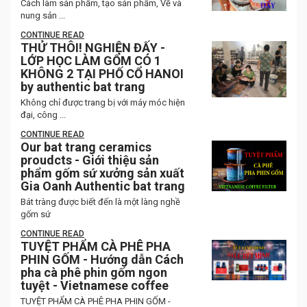
Cách làm sản phẩm, tạo sản phẩm, Vẽ và
nung sản ...
CONTINUE READ
THỬ THÔI! NGHIỆN ĐẤY -
LỚP HỌC LÀM GỐM CÓ 1
KHÔNG 2 TẠI PHỐ CỔ HANOI
by authentic bat trang
Không chỉ được trang bị với máy móc hiện
đại, công ...
CONTINUE READ
Our bat trang ceramics
proudcts - Giới thiệu sản
phẩm gốm sứ xưởng sản xuất
Gia Oanh Authentic bat trang
Bát tràng được biết đến là một làng nghề
gốm sứ
CONTINUE READ
TUYỆT PHẨM CÀ PHÊ PHA
PHIN GỐM - Hướng dẫn Cách
pha cà phê phin gốm ngon
tuyệt - Vietnamese coffee
TUYỆT PHẨM CÀ PHÊ PHA PHIN GỐM -