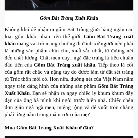
Gốm Bát Tràng Xuất Khẩu
Không khó để nhận ra gốm Bát Tràng giữa hàng ngàn các 
loại gốm khác nhau trên thế giới. 
Gốm Bát Tràng xuất 
khẩu
 mang vai trò mang chuông đi đánh xứ người nên phải 
là những sản phẩm chỉn chu, xuất sắc nhất, từ đường nét 
đến chất lượng. Chất men dày , ngà đặc trưng là tiêu chuẩn 
đầu tiên của 
Gốm Bát Tràng xuất khẩu
. Tiếp theo là cốt 
của gốm rất chắc và nặng tay do được làm từ đất sét trắng 
từ Trúc thôn mới có. Hơn nữa, đường nét của Việt Nam nằm 
ngay trên dáng hình của những sản phẩm 
Gốm Bát Tràng 
Xuất Khẩu
. Bạn sẽ nhận ra ngay chiếc ly khum khum đầy 
đặn của ông bà mình khi ngồi trước hiên nhà. Chiếc chén 
đơn giản ngà ngà men, miệng rộng và đế vuốt tròn chẳng 
phải từng nằm trong mâm cơm của mẹ?
Mua Gốm Bát Tràng Xuất Khẩu ở đâu?