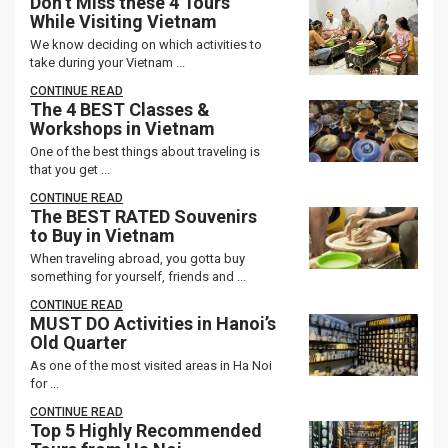
Don’t Miss these 4 Tours
While Visiting Vietnam
We know deciding on which activities to
take during your Vietnam ...
CONTINUE READ
The 4 BEST Classes &
Workshops in Vietnam
One of the best things about traveling is
that you get ...
CONTINUE READ
The BEST RATED Souvenirs
to Buy in Vietnam
When traveling abroad, you gotta buy
something for yourself, friends and ...
CONTINUE READ
MUST DO Activities in Hanoi’s
Old Quarter
As one of the most visited areas in Ha Noi
for ...
CONTINUE READ
Top 5 Highly Recommended