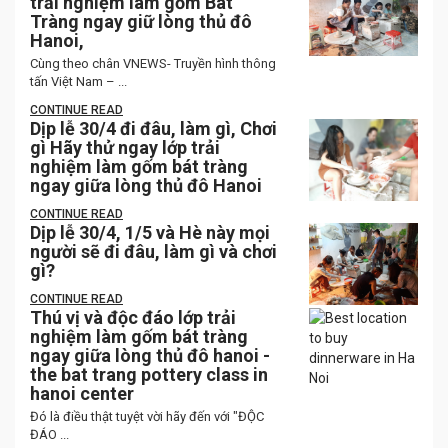
trải nghiệm làm gốm Bát
Tràng ngay giữ lòng thủ đô
Hanoi,
Cùng theo chân VNEWS- Truyền hình thông
tấn Việt Nam – ...
CONTINUE READ
Dịp lễ 30/4 đi đâu, làm gì, Chơi
gì Hãy thử ngay lớp trải
nghiệm làm gốm bát tràng
ngay giữa lòng thủ đô Hanoi
CONTINUE READ
Dịp lễ 30/4, 1/5 và Hè này mọi
người sẽ đi đâu, làm gì và chơi
gì?
CONTINUE READ
Thú vị và độc đáo lớp trải
nghiệm làm gốm bát tràng
ngay giữa lòng thủ đô hanoi -
the bat trang pottery class in
hanoi center
Đó là điều thật tuyệt vời hãy đến với "ĐỘC
ĐÁO ...