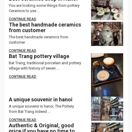
You are looking some things from pottery
Ceramics to use ...
CONTINUE READ
The best handmade ceramics
from customer
The best handmade ceramics from
customer
CONTINUE READ
Bat Trang pottery village
Bat Trang, traditional porcelain and pottery
village with history of seven ...
CONTINUE READ
A unique souvenir in hanoi
A unique souvenir in hanoi, The Pottery
from Bat Trang indeed ...
CONTINUE READ
Authentic & Original, good
price if you have no time to