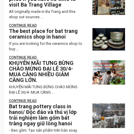
visit Ba Trang Village
All originally made in Ba Trang and this
shop out sources ...
CONTINUE READ
The best place for bat trang
ceramics shop in hanoi
If you are looking for the ceramics shop to
buy ...
CONTINUE READ
KHUYỄN MÃI TƯNG BỪNG
CHÀO MỪNG ĐẠI LỄ 30/4-
MUA CÀNG NHIỀU GIẢM
CÀNG LỚN.
KHUYỄN MÃI TƯNG BỪNG CHÀO MỪNG
ĐẠI LỄ 30/4- MUA CÀNG ...
CONTINUE READ
Bat trang pottery class in
hanoi/ Độc đáo và thú vị lớp
trải nghiệm làm gốm bát
tràng ngay giữ lòng hanoi
- Bao gồm: Tạo sản phẩm trên bàn xoay,