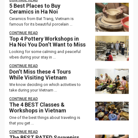
CONTINUE READ
5 Best Places to Buy
Ceramics in Ha Noi
Ceramics from Bat Trang, Vietnam is
famous for its beautiful porcelain ...
CONTINUE READ
Top 4 Pottery Workshops in
Ha Noi You Don’t Want to Miss
Looking for some calming and peaceful
vibes during your stay in ...
CONTINUE READ
Don’t Miss these 4 Tours
While Visiting Vietnam
We know deciding on which activities to
take during your Vietnam ...
CONTINUE READ
The 4 BEST Classes &
Workshops in Vietnam
One of the best things about traveling is
that you get ...
CONTINUE READ
The BEST RATED Souvenirs