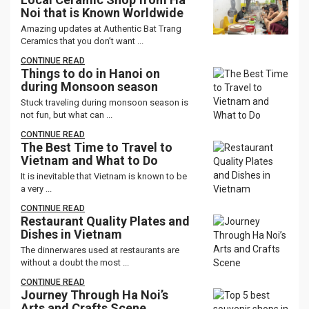
Noi that is Known Worldwide
Amazing updates at Authentic Bat Trang
Ceramics that you don’t want ...
CONTINUE READ
Things to do in Hanoi on
during Monsoon season
Stuck traveling during monsoon season is
not fun, but what can ...
CONTINUE READ
The Best Time to Travel to
Vietnam and What to Do
It is inevitable that Vietnam is known to be
a very ...
CONTINUE READ
Restaurant Quality Plates and
Dishes in Vietnam
The dinnerwares used at restaurants are
without a doubt the most ...
CONTINUE READ
Journey Through Ha Noi’s
Arts and Crafts Scene