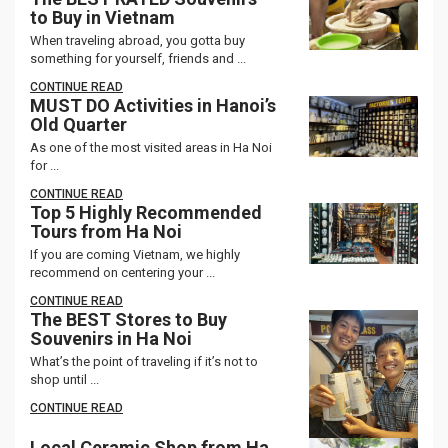
to Buy in Vietnam
When traveling abroad, you gotta buy
something for yourself, friends and ...
CONTINUE READ
MUST DO Activities in Hanoi’s
Old Quarter
As one of the most visited areas in Ha Noi
for ...
CONTINUE READ
Top 5 Highly Recommended
Tours from Ha Noi
If you are coming Vietnam, we highly
recommend on centering your ...
CONTINUE READ
The BEST Stores to Buy
Souvenirs in Ha Noi
What’s the point of traveling if it’s not to
shop until ...
CONTINUE READ
Local Ceramic Shop from Ha