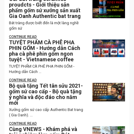
proudcts - Giới thiệu sản
phẩm gốm sứ xưởng sản xuất
Gia Oanh Authentic bat trang
Bát tràng được biết đến là một làng nghề
gốm sứ
CONTINUE READ
TUYỆT PHẨM CÀ PHÊ PHA
PHIN GỐM - Hướng dẫn Cách
pha cà phê phin gốm ngon
tuyệt - Vietnamese coffee
TUYỆT PHẨM CÀ PHÊ PHA PHIN GỐM -
Hướng dẫn Cách ...
CONTINUE READ
Bộ quà tặng Tết tân sửu 2021-
gốm sứ cao cấp - Bộ quà tặng
ý nghĩa và độc đáo cho năm
mới
Xưởng gốm sứ cao cấp Authentic Bat trang
( Gia Oanh). ...
CONTINUE READ
Cùng VNEWS - Khám phá và