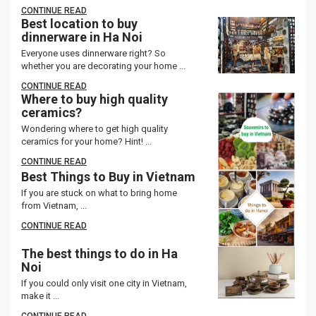
CONTINUE READ
Best location to buy
dinnerware in Ha Noi
Everyone uses dinnerware right? So
whether you are decorating your home ...
CONTINUE READ
Where to buy high quality
ceramics?
Wondering where to get high quality
ceramics for your home? Hint! ...
CONTINUE READ
Best Things to Buy in Vietnam
If you are stuck on what to bring home
from Vietnam, ...
CONTINUE READ
The best things to do in Ha
Noi
If you could only visit one city in Vietnam,
make it ...