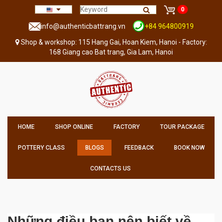
0
info@authenticbattrang.vn
+84 964800919
Shop & workshop: 115 Hang Gai, Hoan Kiem, Hanoi - Factory:
168 Giang cao Bat trang, Gia Lam, Hanoi
HOME
SHOP ONLINE
FACTORY
TOUR PACKAGE
POTTERY CLASS
BLOGS
FEEDBACK
BOOK NOW
CONTACTS US
Những điều bạn nên biết về